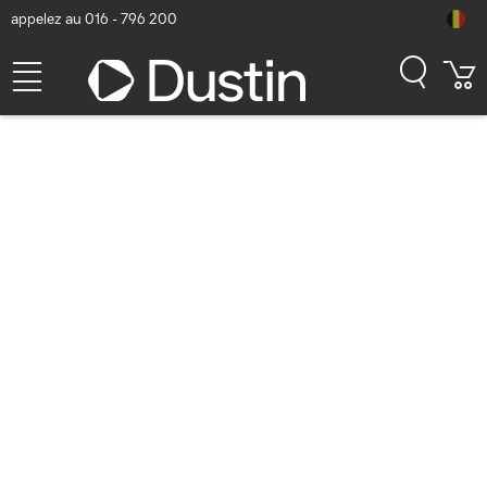
appelez au 016 - 796 200
Lenovo ThinkPad Pen Pro for
ThinkPad 11e Yoga Stylet -
Noir
Numéro d'article Dustin: P000169733 | Code produit: 4X80R38451
| EAN/CUP : 0192563873600
45,09
hors TVA
TVA comprise
54,56
Bientôt disponible
Livraison gratuite!