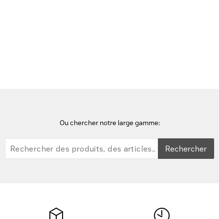
Accueil
stylets
Lenovo ThinkPad Pen Pro for ThinkPad 11e Yoga Stylet - Noir
Ou chercher notre large gamme:
Rechercher