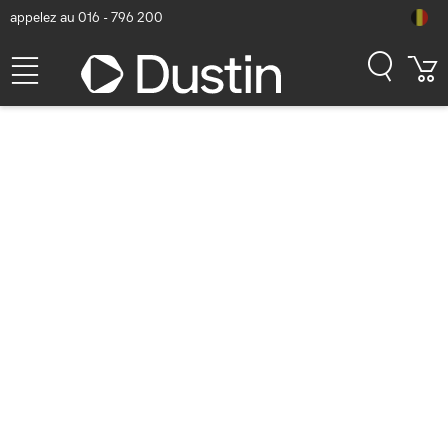
appelez au 016 - 796 200
Kensington Bras pour écran
SmartFit Ergo Support
d'écran - Noir
Numéro d'article Dustin: P000168993 | Code produit: K55411WW |
EAN/CUP : 0085896554110
44,85
hors TVA
TVA comprise
54,27
Bientôt disponible
Livraison gratuite!