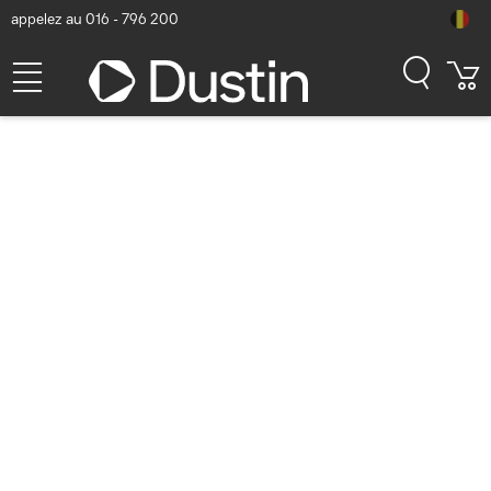
appelez au 016 - 796 200
Apple iPad Pro
L'iPad Pro est la tablette Apple ultime pour un usage
professionnel. Il est de grande taille et puissant, tout en
étant léger. Grâce à la puce Apple et à iPadOS, l'iPad Pro
est même plus rapide que de nombreux ordinateurs
portables et convient aux applications professionnelles.
Une bonne qualité d'image est-elle importante pour vous
? L'écran Liquid Retina offre un minimum de réflexion, une
image nette et des couleurs les plus précises dans toutes
les conditions lumineuses. Voici les principaux avantages :
Écran Liquid Retina pour la meilleure qualité
d'image iPad