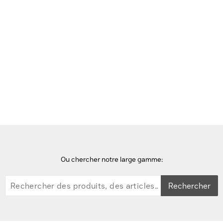
Voir cette page en Néerlandais
Accueil
téléphones
Gigaset A270A Quattro Téléphone - Noir
Ou chercher notre large gamme:
Rechercher