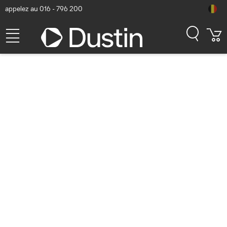
appelez au 016 - 796 200
Gigaset A270A Quattro
Téléphone - Noir
Numéro d'article Dustin: P000253631 | Code produit: L36852-
H2832-M221 | EAN/CUP : 4250366850573
86,65
hors TVA
TVA comprise
104,85
En stock (222)
Délai de livraison:
1 à 2 jours ouvrés
Livraison gratuite!