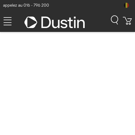
appelez au 016 - 796 200
Gigaset AS690R Téléphone -
Noir
Numéro d'article Dustin: P000260463 | Code produit: S30852-
H2816-M201 | EAN/CUP : 4250366854748
41,18
hors TVA
TVA comprise
49,83
En stock (575)
Délai de livraison:
1 à 2 jours ouvrés
Livraison gratuite!