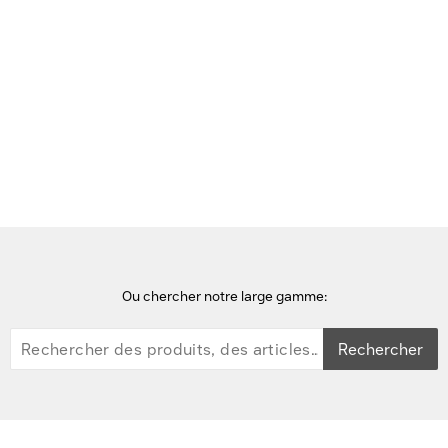
Voir cette page en Néerlandais
Accueil
téléphones
Gigaset AS690R Téléphone - Noir
Ou chercher notre large gamme:
Rechercher