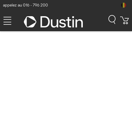
appelez au 016 - 796 200
Gilford DT-PB660 Toner -
Noir
Numéro d'article Dustin: P000753816 | Code produit: DT-PB660 |
EAN/CUP : 7330053057533
29,56
hors TVA
TVA comprise
35,77
Bientôt disponible
Livraison gratuite!