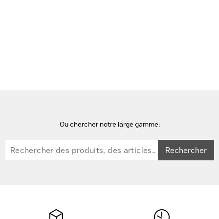
Voir cette page en Néerlandais
Accueil
Accessoires de montage de TV
Chief Voygager Storage Shelf Accessory, Black - Noir
Ou chercher notre large gamme:
Rechercher