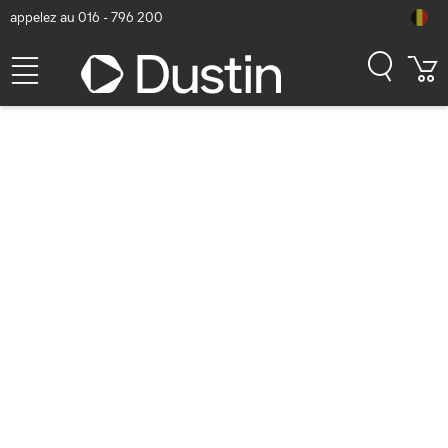
appelez au 016 - 796 200
Chief Voygager Storage
Shelf Accessory, Black - Noir
Numéro d'article Dustin: P000183496 | Code produit: SCSSB |
EAN/CUP : 0841872176918
284,64
hors TVA
TVA comprise
344,41
Bientôt disponible
Livraison gratuite!