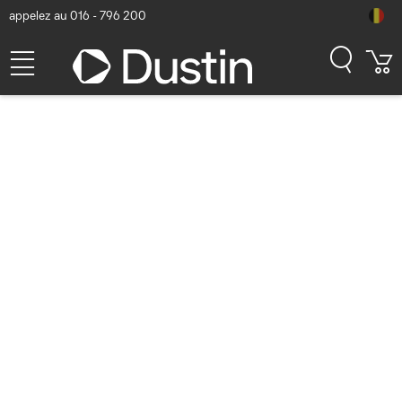
appelez au 016 - 796 200
Bienvenue dans notre
boutique Xiaomi
Commandez tous vos produits Xiaomi
facilement en ligne: un large éventail
de produits, des prix attrayants et des
délais de livraison rapides. Et le tout
sans frais de livraison.
Nous sommes Dustin, le plus grand revendeur de l’IT aux
professionnels du Benelux<