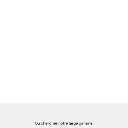
Précédente
Suivante
Accueil
Bulletin d'information
Materiél
HPE ProLiant pour une sécurité fondamentale
Ou chercher notre large gamme: