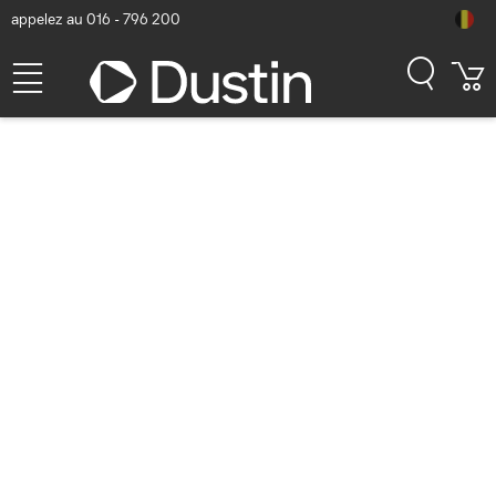
appelez au 016 - 796 200
HPE ProLiant pour une
sécurité fondamentale
Nouvelle ajoutée dans la catégorie
Materiél
Précédente
Suivante
Chaque année, la quantité de données dans les
organisations augmente en moyenne de 20 %. Tôt ou
tard, le besoin de nouveaux équipements de serveur
se fait sentir. Non seulement vous voulez que votre