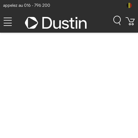
appelez au 016 - 796 200
StarTech.com 1m
3.5mm/3.5mm - Noir
Numéro d'article Dustin: P000157368 | Code produit: MUHSMF1M |
EAN/CUP : 0065030847926
10,37
hors TVA
TVA comprise
12,55
En stock (21)
Délai de livraison:
1 à 2 jours ouvrés