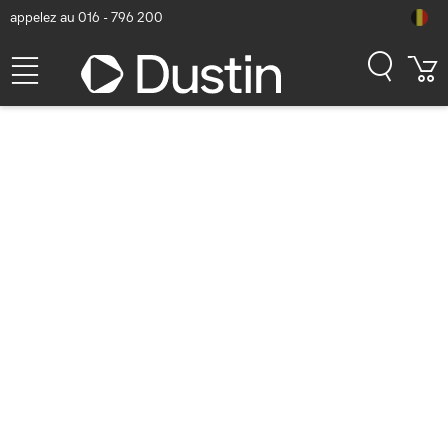
appelez au 016 - 796 200
Bienvenue dans notre
boutique StarTech.com