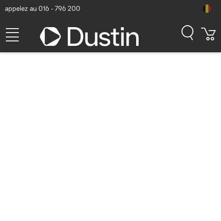
appelez au 016 - 796 200
StarTech.com Câble jack
audio de 3,5 mm - Cordon
mince de 3 m - Noir
Numéro d'article Dustin: P000157340 | Code produit: MU10MMS |
EAN/CUP : 0065030841238
9,40
hors TVA
TVA comprise
11,37
En stock (17)
Délai de livraison:
1 à 2 jours ouvrés