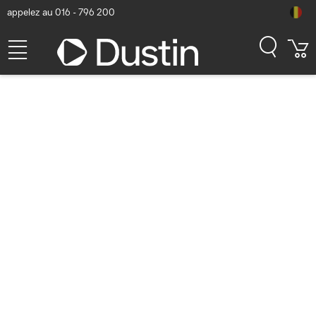
appelez au 016 - 796 200
StarTech.com Pupitre de
Travail Mobile avec Support
Écran - Support pour Tour
PC et Clavier - Chariot
Ordinateur Ergonomique -
Pupitre de Travail Debout
Mobile Sur Roulettes - Noir
Numéro d'article Dustin: P000635085 | Code produit:
WKSTNCART | EAN/CUP : 0065030888202