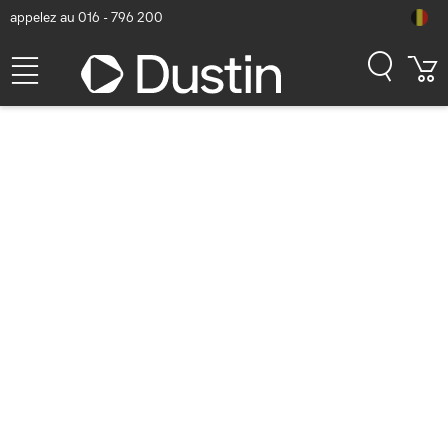
appelez au 016 - 796 200
Zebra ZD421 ZD4A042-
C0EM00EZ Imprimante
d'étiquette - Gris
Numéro d'article Dustin: P000071583 | Code produit: ZD4A042-
C0EM00EZ | EAN/CUP : 5704174814184
391,17
hors TVA
TVA comprise
473,32
En stock (212)
Délai de livraison:
1 à 2 jours ouvrés