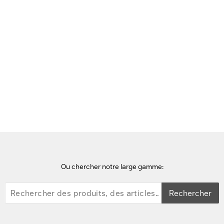
Voir cette page en Néerlandais
Accueil
imprimantes pour étiquettes
Zebra ZD421 ZD4A042-C0EM00EZ Imprimante d'étiquette - Gris
Ou chercher notre large gamme:
Rechercher