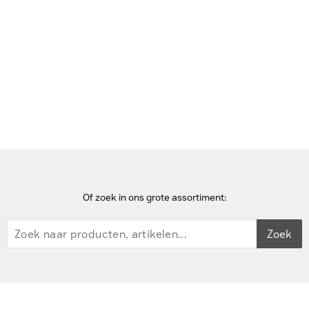
Bekijk deze pagina in het Frans
Home
labelprinters
Zebra ZD421 ZD4A042-C0EM00EZ Labelprinter - Grijs
Of zoek in ons grote assortiment:
Zoek