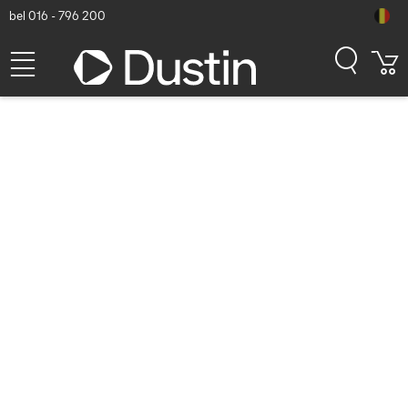
bel 016 - 796 200
Zebra ZD421 ZD4A042-
C0EM00EZ Labelprinter -
Grijs
Dustin artikelnummer: P000071583 | Productcode: ZD4A042-
C0EM00EZ | EAN/UPC: 5704174814184
393,30
excl. btw
incl. btw
475,89
Op voorraad (212)
Levertijd:
1 à 2 werkdagen