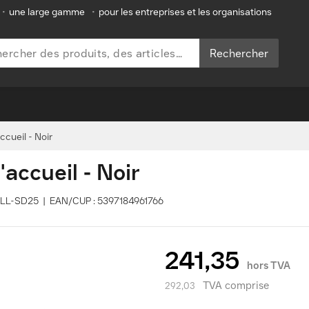
•
une large gamme
•
pour les entreprises et les organisations
Rechercher
cueil - Noir
accueil - Noir
DELL-SD25 | EAN/CUP : 5397184961766
241,35
hors TVA
TVA comprise
292,03