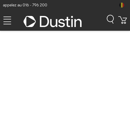
appelez au 016 - 796 200
StarTech.com Lot de 10
Barres de Laçage
Horizontales, Gestion des
Câbles pour Rack de
Serveurs, Organiseur de
Câbles pour Rack Réseau
19", TAA Accessoire de racks
- Noir
Numéro d'article Dustin: P000436264 | Code produit: CMLB10 |