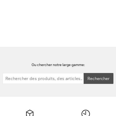
Accueil
Accessoires de racks
StarTech.com Lot de 10 Barres de Laçage Horizontales, Gestion
des Câbles pour Rack de Serveurs, Organiseur de Câbles pour
Rack Réseau 19", TAA Accessoire de racks - Noir
Ou chercher notre large gamme:
Rechercher