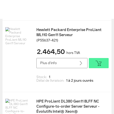
Bientôt disponible
Hewlett Packard Enterprise ProLiant
ML110 Gen11 Serveur
(P55637-421)
2.464,50
hors TVA
Plus d'info
Stock:
1
Délai de livraison:
1 à 2 jours ouvrés
HPE ProLiant DL380 Gen11 8LFF NC
Configure-to-order Server Serveur -
Évolutifs Intel® Xeon®