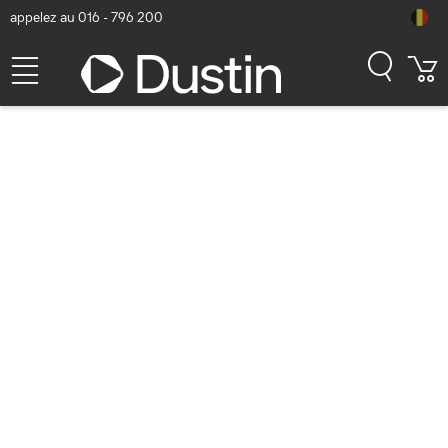
appelez au 016 - 796 200
serveurs (1058 résultats)
Uniquement les produits de stock
Afficher uniquement des produits neufs
Afficher les filtres
Trier
Popularité
HPE ProLiant Compute ML350 Gen12
6515P 16c 1x64GB-R 8SFF MR408i-o
2x480GB SSD 2x1000W PS EU Server