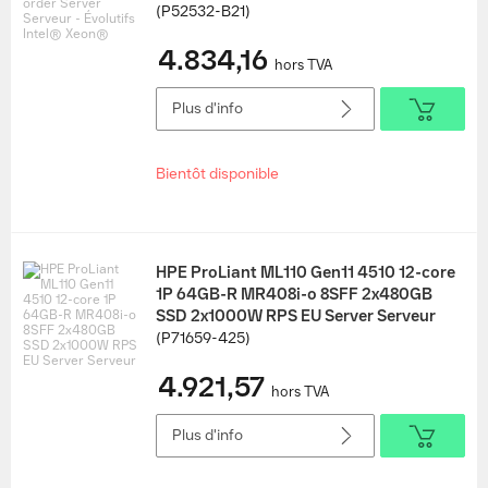
(P52532-B21)
4.834,16
hors TVA
Plus d'info
Bientôt disponible
HPE ProLiant ML110 Gen11 4510 12-core
1P 64GB-R MR408i-o 8SFF 2x480GB
SSD 2x1000W RPS EU Server Serveur
(P71659-425)
4.921,57
hors TVA
Plus d'info