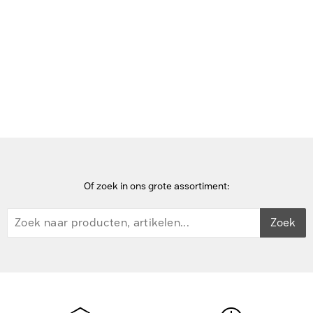
Bekijk deze pagina in het Frans
Home
StarTech.com
Of zoek in ons grote assortiment:
Zoek