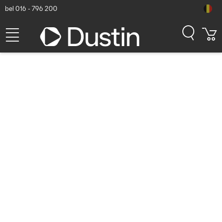
bel 016 - 796 200
Welkom bij de StarTech.com
winkel