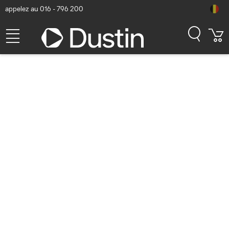
appelez au 016 - 796 200
StarTech.com StarTech
Support de Bureau pour 2
Moniteurs Empilés, Double
49", Total 32kg, Pince en C,
Système VESA, 16:9/32:9,
TAA Support d'écran - Noir
Numéro d'article Dustin: P000747212 | Code produit: H2MPV-
MONITOR-MOUNT | EAN/CUP : 0065030908306
176,02