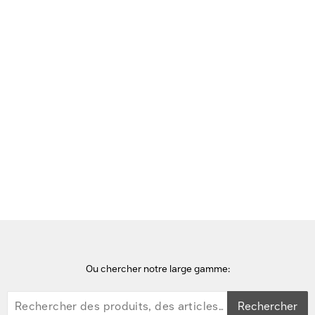
Voir cette page en Néerlandais
Accueil
Supports d'écrans
StarTech.com Support de Bureau pour 2 Moniteurs Empilés
Verticalement, Double 49", Poids total 32kg, Pince en C, Support
pour 2 Écrans, Système VESA à Dégagement Rapide, Écran Large
16:9/Ultrawide 32:9, TAA Support d'écran - Noir
Ou chercher notre large gamme:
Rechercher