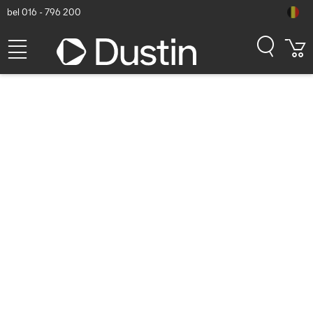
bel 016 - 796 200
Bekijk de producten
MEEST POPULAIRE CATEGORIEËN
Laptops
Monitoren
Smartphones
Hoofdtelefoons