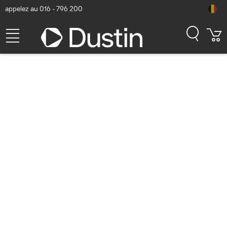
appelez au 016 - 796 200
Présentation de l'impression
intelligente de HP+
Nouvelle ajoutée dans la catégorie
Materiél
Précédente
Suivante
L'impression intelligente est un fait avec HP+. Ce
système d'impression intelligent anticipe pour rendre
votre imprimante plus sûre, plus productive et plus
durable. Et HP+ garde votre imprimante toujours