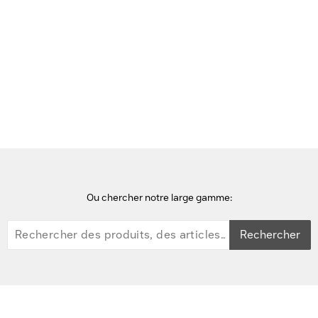
Précédente
Suivante
Accueil
Bulletin d'information
Materiél
Présentation de l'impression intelligente de HP+
Ou chercher notre large gamme:
Rechercher