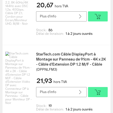
20,67
Écran/Moniteur UHD, M/M - Noir
hors TVA
Plus d'info
Stock:
86
Délai de livraison:
1 à 2 jours ouvrés
StarTech.com Câble DisplayPort à
Montage sur Panneau de 91cm - 4K x 2K
- Câble d'Extension DP 1.2 M/F - Câble
d'Extension Vidéo DP avec Connecteur
(DPPNLFM3)
DP à Montage sur Panneau - Câble pour
21,93
Moniteur DP - Noir
hors TVA
Plus d'info
Stock:
19
Délai de livraison:
1 à 2 jours ouvrés