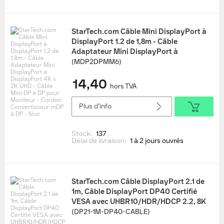
StarTech.com Câble Mini DisplayPort à
DisplayPort 1.2 de 1,8m - Câble
Adaptateur Mini DisplayPort à
DisplayPort 4K x 2K UHD - Câble Mini DP
(MDP2DPMM6)
à DP pour Moniteur - Cordon
14,40
Convertisseur mDP à DP - Noir
hors TVA
Plus d'info
Stock:
137
Délai de livraison:
1 à 2 jours ouvrés
StarTech.com Câble DisplayPort 2.1 de
1m, Câble DisplayPort DP40 Certifié
VESA avec UHBR10/HDR/HDCP 2.2, 8K
60Hz/4K 144Hz avec DSC 1.2a, 40Gbps,
(DP21-1M-DP40-CABLE)
Câble DP 2.1, Cordon pour