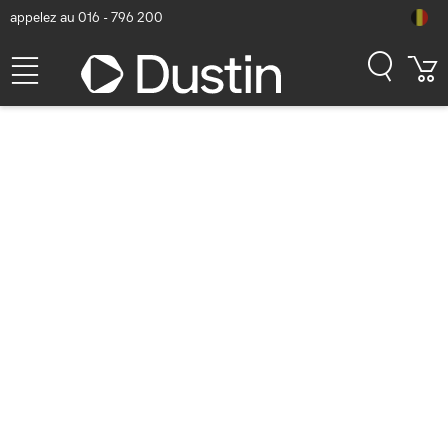
appelez au 016 - 796 200
câbles DisplayPort (303
résultats)
Uniquement les produits de stock
Afficher uniquement des produits neufs
Afficher les filtres
Trier
Popularité
HP Single miniDP-to-DP Adapter Cable -