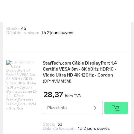
hors TVA
Plus d'info
Stock:
45
Délai de livraison:
1 à 2 jours ouvrés
StarTech.com Câble DisplayPort 1.4
Certifié VESA 3m - 8K 60Hz HDR10 -
Vidéo Ultra HD 4K 120Hz - Cordon
Moniteur/Écran DP 1.4 - Câble
(DP14VMM3M)
DisplayPort vers DisplayPort - M/M -
28,37
Gris,Noir
hors TVA
Plus d'info
Stock:
53
Délai de livraison:
1 à 2 jours ouvrés