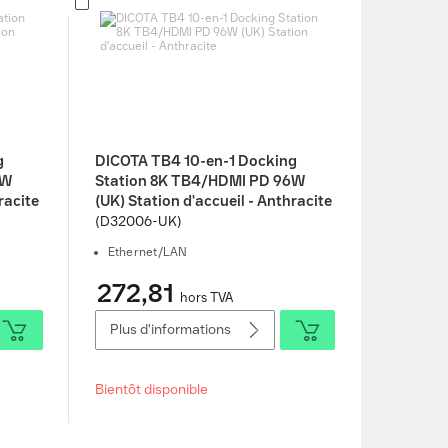
g
DICOTA TB4 10-en-1 Docking
6W
Station 8K TB4/HDMI PD 96W
racite
(UK) Station d'accueil - Anthracite
(D32006-UK)
Ethernet/LAN
272,81
hors TVA
Plus d'informations
Bientôt disponible