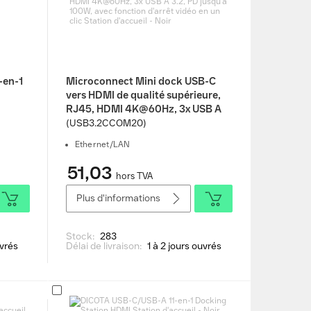
-en-1
Microconnect Mini dock USB-C
vers HDMI de qualité supérieure,
RJ45, HDMI 4K@60Hz, 3x USB A
3.2, PD jusqu'à 100W, avec
(USB3.2CCOM20)
fonction d'arrêt vidéo en un clic
Ethernet/LAN
Station d'accueil - Noir
51,03
hors TVA
Plus d'informations
Stock:
283
uvrés
Délai de livraison:
1 à 2 jours ouvrés