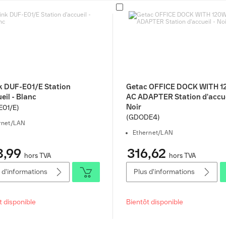
k DUF-E01/E Station
Getac OFFICE DOCK WITH 
eil - Blanc
AC ADAPTER Station d'accue
Noir
E01/E)
(GDODE4)
rnet/LAN
Ethernet/LAN
8,99
316,62
hors TVA
hors TVA
 d'informations
Plus d'informations
t disponible
Bientôt disponible