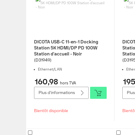
DICOTA USB-C 11-en-1 Docking
DICOT
Station 5K HDMI/DP PD 100W
Stati
Station d'accueil - Noir
Statio
(D31949)
(D319
Ethernet/LAN
Ethe
160,98
195
hors TVA
Plus d'informations
Plus
Bientôt disponible
Bientô