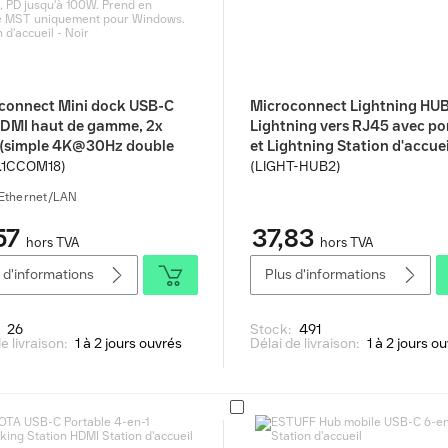
connect Mini dock USB-C
Microconnect Lightning HUB
HDMI haut de gamme, 2x
Lightning vers RJ45 avec po
(simple 4K@30Hz double
et Lightning Station d'accuei
) 2x USB A, 2x USB-C, PD
Blanc
.1CCOM18)
(LIGHT-HUB2)
'à 100W. Prend en charge
Ethernet/LAN
niquement pour Windows.
n d'accueil - Noir
57
37,83
hors TVA
hors TVA
 d'informations
Plus d'informations
:
26
Stock:
491
e livraison:
1 à 2 jours ouvrés
Délai de livraison:
1 à 2 jours o