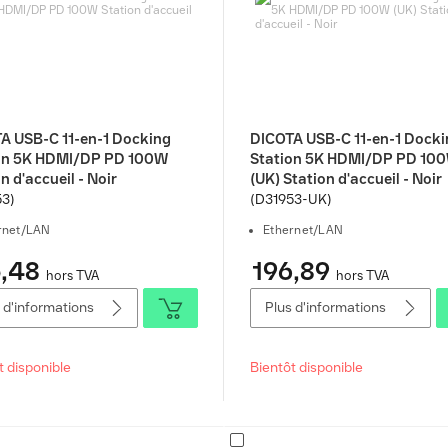
A USB-C 11-en-1 Docking
DICOTA USB-C 11-en-1 Docki
on 5K HDMI/DP PD 100W
Station 5K HDMI/DP PD 10
n d'accueil - Noir
(UK) Station d'accueil - Noir
53)
(D31953-UK)
rnet/LAN
Ethernet/LAN
,48
196,89
hors TVA
hors TVA
 d'informations
Plus d'informations
t disponible
Bientôt disponible