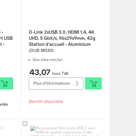
 -
D-Link 2xUSB 3.0, HDMI 1.4, 4K
rt USB
UHD, 5 Gbit/s, 96x29x9mm, 42g
l -
Station d'accueil - Aluminium
(DUB-M530)
Non ethernet/lan
43,07
hors TVA
Plus d'informations
Bientôt disponible
uvrés