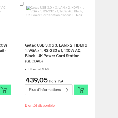
120W
Getac USB 3.0 x 3, LAN x 2, HDMI x
il -
1, VGA x 1, RS-232 x 1, 120W AC,
Black, UK Power Cord Station
d'accueil - Noir
(GDODKB)
Ethernet/LAN
439,05
hors TVA
Plus d'informations
Bientôt disponible