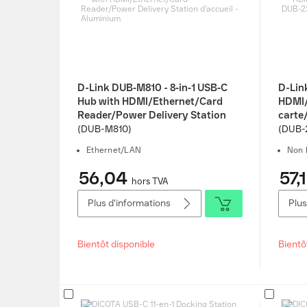
D-Link DUB‑M810 - 8‑in‑1 USB‑C
D-Lin
Hub with HDMI/Ethernet/Card
HDMI/
Reader/Power Delivery Station
carte
d'accueil - Aluminium
Statio
(DUB-M810)
(DUB-
Ethernet/LAN
Non 
56,04
57,1
hors TVA
Plus d'informations
Plus
Bientôt disponible
Bientô