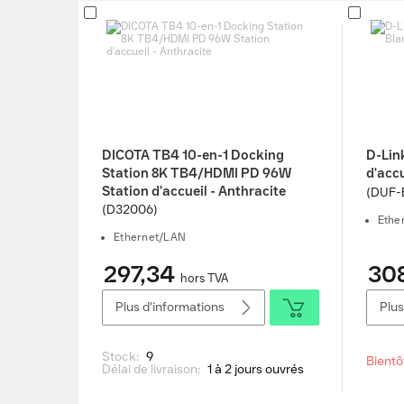
DICOTA TB4 10-en-1 Docking
D-Lin
Station 8K TB4/HDMI PD 96W
d'accu
Station d'accueil - Anthracite
(DUF-
(D32006)
Ethe
Ethernet/LAN
297,34
30
hors TVA
Plus d'informations
Plus
Stock:
9
Bientô
Délai de livraison:
1 à 2 jours ouvrés