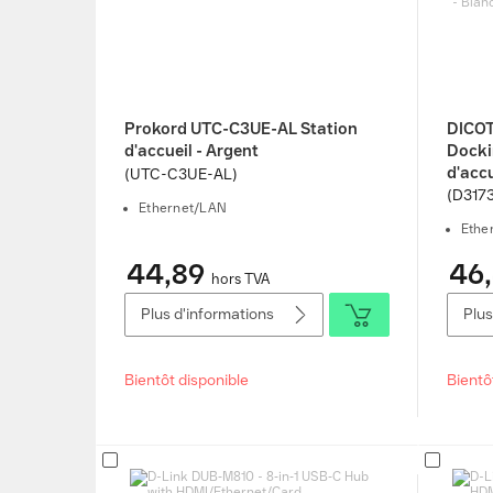
Prokord UTC-C3UE-AL Station
DICOT
d'accueil - Argent
Docki
d'accu
(UTC-C3UE-AL)
(D317
Ethernet/LAN
Ethe
44,89
46,
hors TVA
Plus d'informations
Plus
Bientôt disponible
Bientô