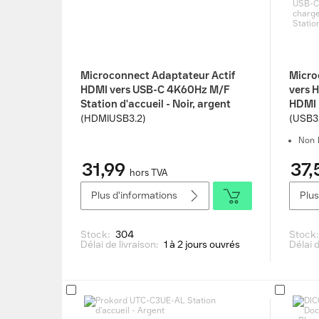
Microconnect Adaptateur Actif
Micro
HDMI vers USB-C 4K60Hz M/F
vers 
Station d'accueil - Noir, argent
HDMI 
1080p
(HDMIUSB3.2)
(USB3
jusqu
Non 
MST u
Statio
31,99
37,
hors TVA
Plus d'informations
Plus
Stock:
304
Stock
Délai de livraison:
1 à 2 jours ouvrés
Délai d