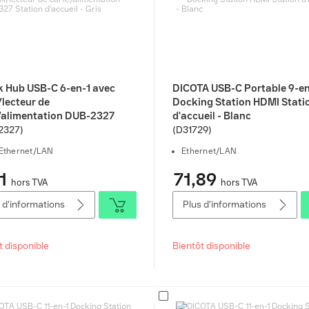
k Hub USB-C 6-en-1 avec
DICOTA USB-C Portable 9-en
lecteur de
Docking Station HDMI Stati
/alimentation DUB-2327
d'accueil - Blanc
n d'accueil - Gris
2327)
(D31729)
Ethernet/LAN
Ethernet/LAN
1
71,89
hors TVA
hors TVA
 d'informations
Plus d'informations
t disponible
Bientôt disponible