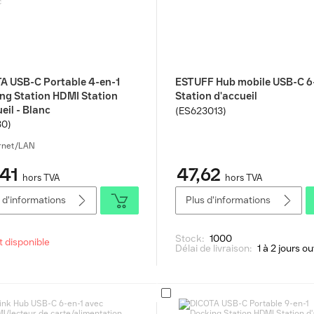
A USB-C Portable 4-en-1
ESTUFF Hub mobile USB-C 6
ng Station HDMI Station
Station d'accueil
eil - Blanc
(ES623013)
30)
rnet/LAN
41
47,62
hors TVA
hors TVA
 d'informations
Plus d'informations
Stock:
1000
t disponible
Délai de livraison:
1 à 2 jours o