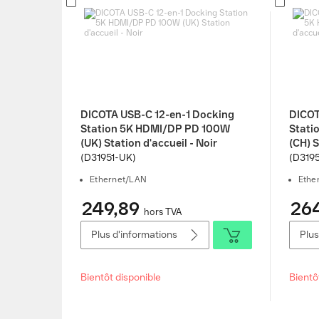
DICOTA USB-C 12-en-1 Docking
DICOT
Station 5K HDMI/DP PD 100W
Stati
(UK) Station d'accueil - Noir
(CH) S
(D31951-UK)
(D319
Ethernet/LAN
Ethe
249,89
26
hors TVA
Plus d'informations
Plus
Bientôt disponible
Bientô