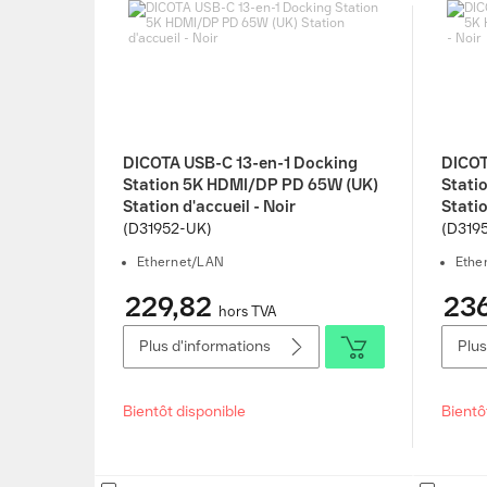
DICOTA USB-C 13-en-1 Docking
DICOT
Station 5K HDMI/DP PD 65W (UK)
Stati
Station d'accueil - Noir
Statio
(D31952-UK)
(D319
Ethernet/LAN
Ethe
229,82
236
hors TVA
Plus d'informations
Plus
Bientôt disponible
Bientô