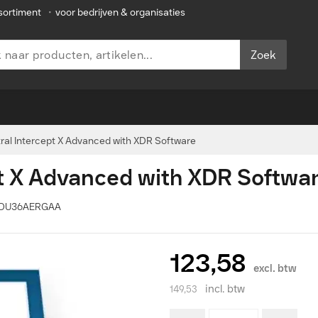
sortiment
•
voor bedrijven & organisaties
Zoek
al Intercept X Advanced with XDR Software
t X Advanced with XDR Softwa
XXDU36AERGAA
123,58
excl. btw
incl. btw
149,53