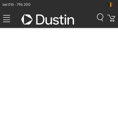
bel 016 - 796 200
Vivolink 3,5mm Kabel Male
naar Male, 25m, Zwart
Dustin artikelnummer: P000313611 | Productcode: PROMJ25 |
EAN/UPC: 5712505321430
32,64
excl. btw
incl. btw
39,49
Op voorraad (35)
Levertijd:
1 à 2 werkdagen
Gratis verzending!