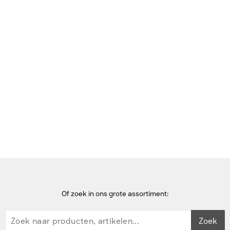
Bekijk deze pagina in het Frans
Home
audio kabels
Vivolink 3,5mm Kabel Male naar Male, 25m, Zwart
Of zoek in ons grote assortiment:
Zoek