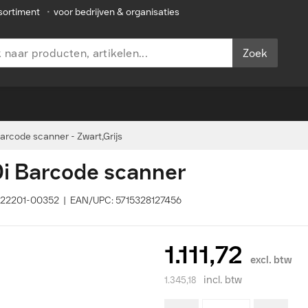
sortiment
•
voor bedrijven & organisaties
Zoek
arcode scanner - Zwart,Grijs
0i Barcode scanner
7022201-00352 | EAN/UPC: 5715328127456
1.111,72
excl. btw
incl. btw
1.345,18