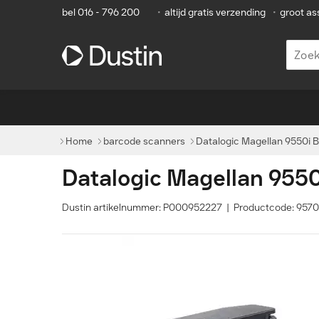
bel 016 - 796 200
•
altijd gratis verzending
•
groot as
Home
barcode scanners
Datalogic Magellan 9550i B
Datalogic Magellan 955
Dustin artikelnummer: P000952227 | Productcode: 95