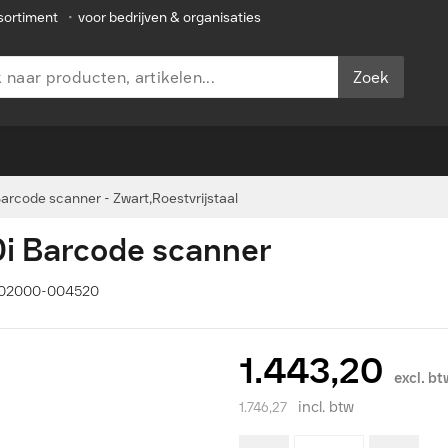
sortiment
•
voor bedrijven & organisaties
Zoek
arcode scanner - Zwart,Roestvrijstaal
0i Barcode scanner
13102000-004520
1.443,20
excl. b
incl. btw
1.746,27