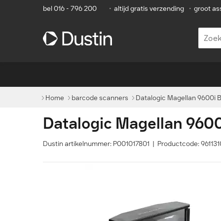
bel 016 - 796 200
•
altijd gratis verzending
•
groot as
Home
barcode scanners
Datalogic Magellan 9600i B
Datalogic Magellan 960
Dustin artikelnummer: P001017801 | Productcode: 961