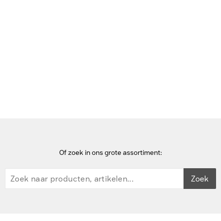
Bekijk deze pagina in het Frans
Home
computerbehuizingen
ASUS ROG STRIX HELIOS Computerbehuizing - Wit
Of zoek in ons grote assortiment:
Zoek