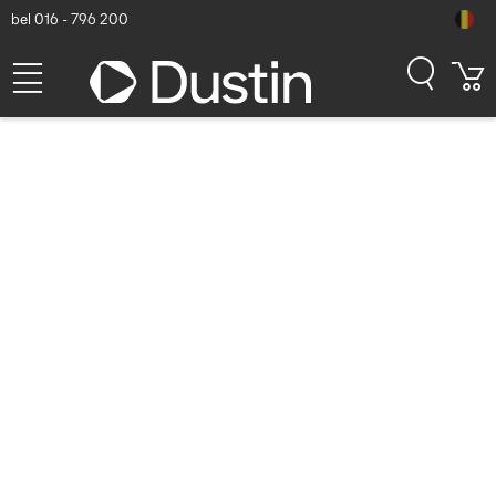
bel 016 - 796 200
ASUS ROG STRIX HELIOS
Computerbehuizing - Wit
Dustin artikelnummer: P000008040 | Productcode: 90DC0023-
B39000 | EAN/UPC: 4718017611329
276,05
excl. btw
incl. btw
334,02
Binnenkort beschikbaar
Gratis verzending!