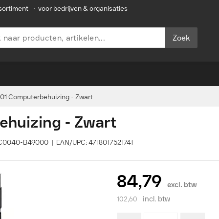
sortiment
•
voor bedrijven & organisaties
Zoek
1 Computerbehuizing - Zwart
huizing - Zwart
DC0040-B49000 | EAN/UPC: 4718017521741
84,79
excl. btw
incl. btw
102,60