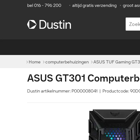
bel 016 - 796 200
•
altijd gratis verzending
•
groot as
Home
computerbehuizingen
ASUS TUF Gaming GT30
ASUS GT301 Computerbe
Dustin artikelnummer: P000008041 | Productcode: 90