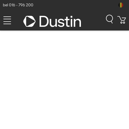
bel 016 - 796 200
ASUS TUF GAMING GT502
Horizon TG ARGB White
Computerbehuizing - Wit
Dustin artikelnummer: P000802286 | Productcode: 90DC0093-
B19010 | EAN/UPC: 4711387696620
157,67
excl. btw
incl. btw
190,78
Op voorraad (14)
Levertijd:
1 à 2 werkdagen