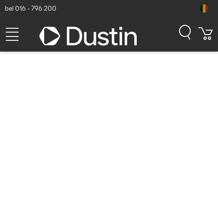
bel 016 - 796 200
ACT 1 meter DisplayPort
cable male - DisplayPort
male, power pin 20 niet
aangesloten - Zwart
Dustin artikelnummer: P000001557 | Productcode: AK3976 |
EAN/UPC: 8716065022841
11,03
excl. btw
incl. btw
13,35
Op voorraad (542)