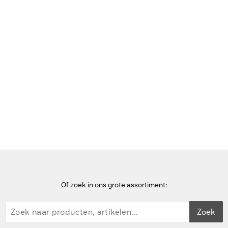
Bekijk deze pagina in het Frans
Home
DisplayPort kabels
ACT 1 meter DisplayPort cable male - DisplayPort male, power pin
20 niet aangesloten - Zwart
Of zoek in ons grote assortiment:
Zoek