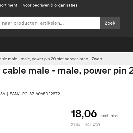
sortiment
•
voor bedrijven & organisaties
Zoek
ble male - male, power pin 20 niet aangesloten - Zwart
cable male - male, power pin 
3986 | EAN/UPC: 8716065022872
18,06
excl. btw
incl. btw
21,85