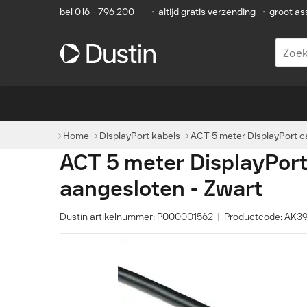
bel 016 - 796 200
•
altijd gratis verzending
•
groot as
Home
DisplayPort kabels
ACT 5 meter DisplayPort ca
ACT 5 meter DisplayPort 
aangesloten - Zwart
Dustin artikelnummer: P000001562 | Productcode: AK