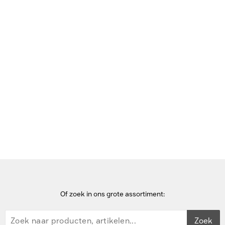
Bekijk deze pagina in het Frans
Home
DisplayPort kabels
ACT 90 meter 8K DisplayPort 2.1 DP40 UHBR10 LSZH ive Optical
Cable (AOC) - Zwart
Of zoek in ons grote assortiment:
Zoek