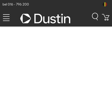
bel 016 - 796 200
ACT 90 meter 8K DisplayPort
2.1 DP40 UHBR10 LSZH ive
Optical Cable (AOC) - Zwart
Dustin artikelnummer: P000100937 | Productcode: AK4179 |
EAN/UPC: 8716065557268
281,87
excl. btw
incl. btw
341,06
Binnenkort beschikbaar
Gratis verzending!