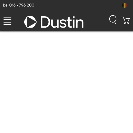
bel 016 - 796 200
Eaton 7.62m, DP 1.4, 8K UHD,
60Hz, 26 AWG, 32.4 Gbit/s,
Black/Blue - Zwart,Blauw
Dustin artikelnummer: P000901443 | Productcode: P580-025-8K6
| EAN/UPC: 0037332290960
45,50
excl. btw
incl. btw
55,05
Binnenkort beschikbaar
Gratis verzending!