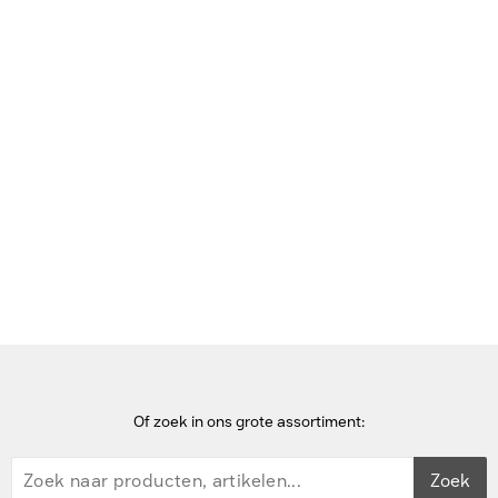
Bekijk deze pagina in het Frans
Home
DisplayPort kabels
Eaton 7.62m, DP 1.4, 8K UHD, 60Hz, 26 AWG, 32.4 Gbit/s,
Black/Blue - Zwart,Blauw
Of zoek in ons grote assortiment:
Zoek