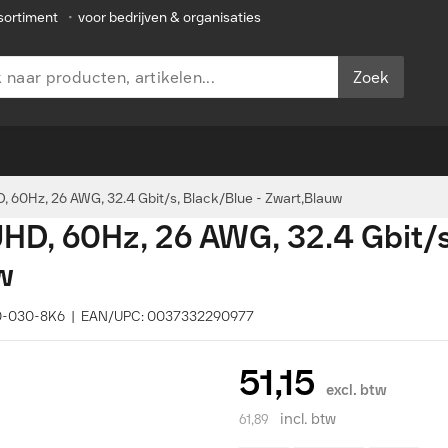
sortiment
•
voor bedrijven & organisaties
Zoek
D, 60Hz, 26 AWG, 32.4 Gbit/s, Black/Blue - Zwart,Blauw
UHD, 60Hz, 26 AWG, 32.4 Gbit/s
w
580-030-8K6 | EAN/UPC: 0037332290977
51,15
excl. btw
incl. btw
61,89