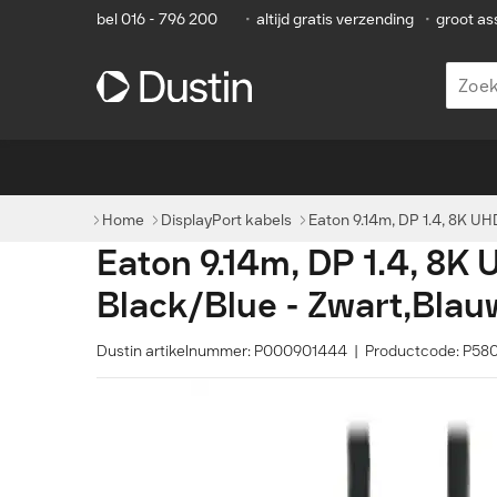
bel 016 - 796 200
•
altijd gratis verzending
•
groot as
Home
DisplayPort kabels
Eaton 9.14m, DP 1.4, 8K UH
Eaton 9.14m, DP 1.4, 8K 
Black/Blue - Zwart,Blau
Dustin artikelnummer: P000901444 | Productcode: P