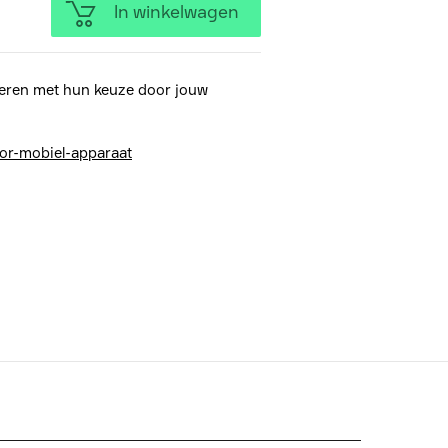
In winkelwagen
eren met hun keuze door jouw
or-mobiel-apparaat