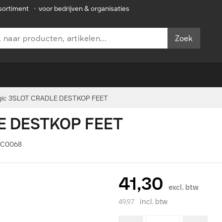
sortiment
•
voor bedrijven & organisaties
Zoek
gic 3SLOT CRADLE DESTKOP FEET
LE DESTKOP FEET
ACC0068
41,30
excl. btw
incl. btw
49,97