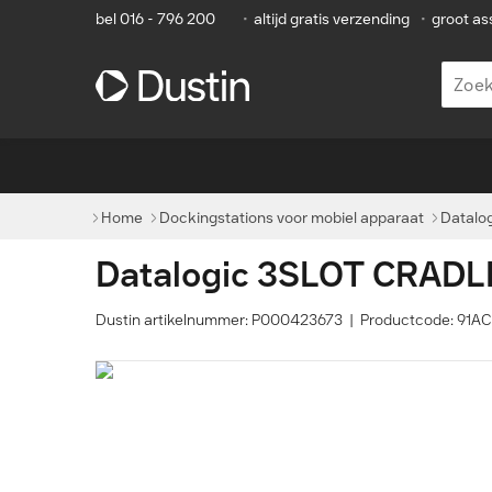
bel 016 - 796 200
•
altijd gratis verzending
•
groot as
Home
Dockingstations voor mobiel apparaat
Datalo
Datalogic 3SLOT CRAD
Dustin artikelnummer: P000423673 | Productcode: 91