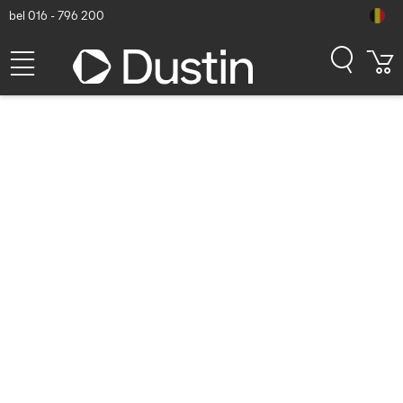
bel 016 - 796 200
Datalogic Dock, Single Slot,
Full (Locking+USB) - Zwart
Dustin artikelnummer: P000222975 | Productcode: 94A150100 |
EAN/UPC: 5704174093138
282,27
excl. btw
incl. btw
341,55
Op voorraad (20)
Levertijd:
1 à 2 werkdagen
Gratis verzending!