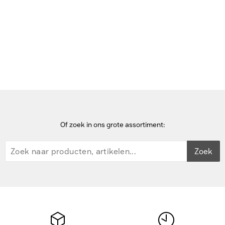
Home
Dockingstations voor mobiel apparaat
Datalogic Dock, Single Slot, Full (Locking+USB) - Zwart
Of zoek in ons grote assortiment:
Zoek