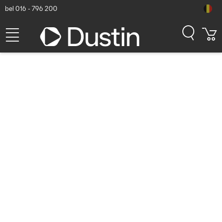
bel 016 - 796 200
Datalogic Single Slot Cradle
@ Spare Battery Charging
for Memor X3 - Zwart
Dustin artikelnummer: P000222967 | Productcode: 94A150058 |
EAN/UPC: 5711045245749
107,63
excl. btw
incl. btw
130,23
Op voorraad (15)
Levertijd:
1 à 2 werkdagen