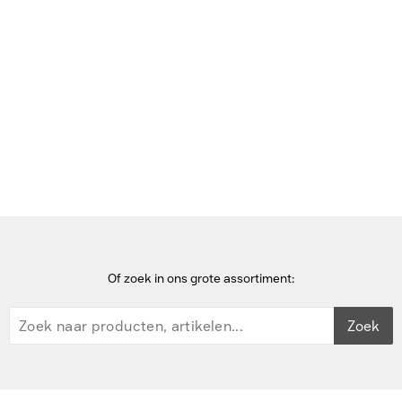
Bekijk deze pagina in het Frans
Home
Dockingstations voor mobiel apparaat
Datalogic Three Slot Wireless Charging Dock - Zwart
Of zoek in ons grote assortiment:
Zoek