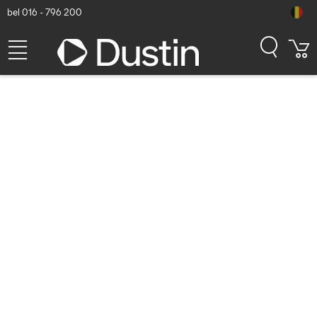
bel 016 - 796 200
Datalogic Three Slot
Wireless Charging Dock -
Zwart
Dustin artikelnummer: P000222981 | Productcode: 94A150108 |
EAN/UPC: 5704174980766
416,54
excl. btw
incl. btw
504,01
Op voorraad (45)
Levertijd:
1 à 2 werkdagen