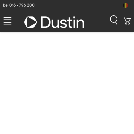
bel 016 - 796 200
Getac A140 Trolley (office)
dock, with 90W AC Adapter,
US - Zwart
Dustin artikelnummer: P000426065 | Productcode: GDOFUU
928,28
excl. btw
incl. btw
1.123,22
Binnenkort beschikbaar
Gratis verzending!