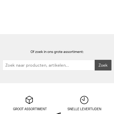
Dockingstations voor mobiel apparaat
Getac A140 Trolley (office) dock, with 90W AC Adapter, US -
Zwart
Of zoek in ons grote assortiment:
Zoek
GROOT ASSORTIMENT
SNELLE LEVERTIJDEN