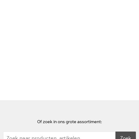
Bekijk deze pagina in het Frans
Home
Dockingstations voor mobiel apparaat
Microsoft Surface Dock 2 - Zwart
Of zoek in ons grote assortiment:
Zoek