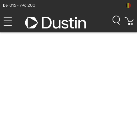
bel 016 - 796 200
Microsoft Surface Dock 2 -
Zwart
Dustin artikelnummer: P000468713 | Productcode: SVS-00003 |
EAN/UPC: 5704174524717
459,32
excl. btw
incl. btw
555,78
Op voorraad (103)
Levertijd:
1 à 2 werkdagen
Gratis verzending!