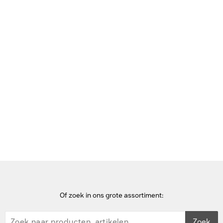
Bekijk deze pagina in het Frans
Home
Dockingstations voor mobiel apparaat
Microsoft Surface Dock 2 - Zwart
Of zoek in ons grote assortiment:
Zoek