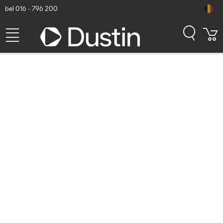
bel 016 - 796 200
Microsoft Surface Dock 2 -
Zwart
Dustin artikelnummer: P000465364 | Productcode: SVS-00004 |
EAN/UPC: 5704174229827
422,18
excl. btw
incl. btw
510,84
Op voorraad (103)
Levertijd:
1 à 2 werkdagen
Gratis verzending!