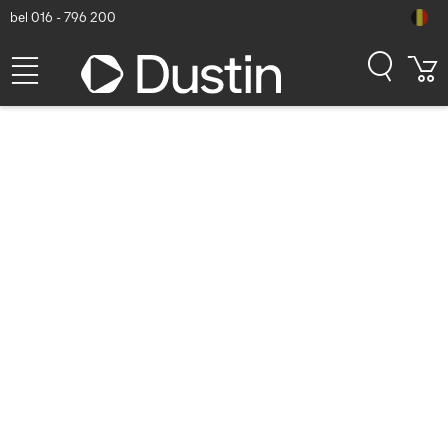
bel 016 - 796 200
Panasonic Full port
replication, without pass-
through for Toughbook 33 -
Zwart
Dustin artikelnummer: P000226485 | Productcode: PCPE-
GJ33V02 | EAN/UPC: 0703674571288
1.188,31
excl. btw
incl. btw
1.437,86
Op voorraad (4)