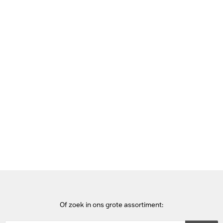
Bekijk deze pagina in het Frans
Home
Dockingstations voor mobiel apparaat
Panasonic Full port replication, without pass-through for
Toughbook 33 - Zwart
Of zoek in ons grote assortiment: