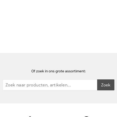
Bekijk deze pagina in het Frans
Home
Dockingstations voor mobiel apparaat
RAM Mounts RAM-GDS-DOCK-V12-U1CPDU - Zwart
Of zoek in ons grote assortiment:
Zoek