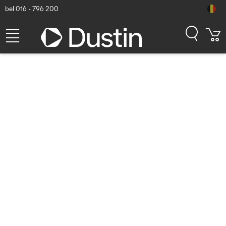
bel 016 - 796 200
RAM Mounts RAM-GDS-
DOCK-V12-U1CPDU - Zwart
Dustin artikelnummer: P000923197 | Productcode: RAM-GDS-
DOCK-V12-U1CPDU | EAN/UPC: 0793442020315
191,21
excl. btw
incl. btw
231,36
Op voorraad (1)
Levertijd:
1 à 2 werkdagen
Gratis verzending!