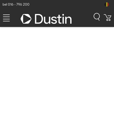
bel 016 - 796 200
RAM Mounts GDS Holder
(Key-Locking) for Zebra
EC50 & EC55 in IntelliSkin
Protective Sleeve - Heated
Pogo-Pins - USB-C & USB-A
Connector - Zwart
Dustin artikelnummer: P000226541 | Productcode: RAM-GDS-
DOCKL-V12-ZE16CPDHU | EAN/UPC: 0793442018879
250,32