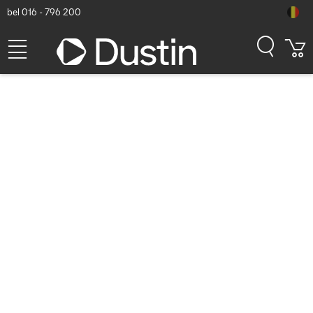
bel 016 - 796 200
RAM Mounts GDS Holder
(Key-Locking) for Zebra
EC50 & EC55 in IntelliSkin
Protective Sleeve - USB-C &
USB-A Connector - Zwart
Dustin artikelnummer: P000226542 | Productcode: RAM-GDS-
DOCKL-V12-ZE16CPDU | EAN/UPC: 0793442018886
183,32
excl. btw
incl. btw
221,82