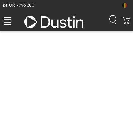
bel 016 - 796 200
RAM Mounts GDS Holder
(Key-Locking) for Zebra TC2x
& TC5x Series in IntelliSkin
Protective Sleeve - USB-C
Power Supply - Zwart
Dustin artikelnummer: P000226545 | Productcode: RAM-GDS-
DOCKL-V12-ZE2434CPU | EAN/UPC: 0793442018190
129,71
excl. btw
incl. btw
156,95