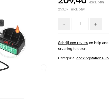
209,40
excl. btw
incl. btw
253,37
-
+
Schrijf een review
en help and
ervaring te delen.
Categorie:
dockingstations-vo