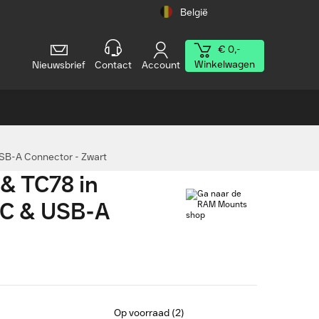
België
€ 0,-
Winkelwagen
Nieuwsbrief
Contact
Account
USB-A Connector - Zwart
& TC78 in
B-C & USB-A
Op voorraad (2)