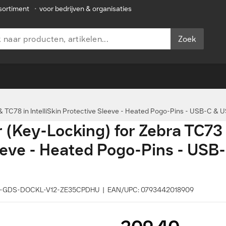
sortiment
•
voor bedrijven & organisaties
Zoek
TC78 in IntelliSkin Protective Sleeve - Heated Pogo-Pins - USB-C & 
(Key-Locking) for Zebra TC73 
Sleeve - Heated Pogo-Pins - US
RAM-GDS-DOCKL-V12-ZE35CPDHU | EAN/UPC: 0793442018909