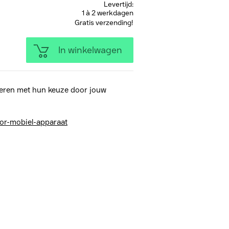
Levertijd:
1 à 2 werkdagen
Gratis verzending!
In winkelwagen
eren met hun keuze door jouw
or-mobiel-apparaat