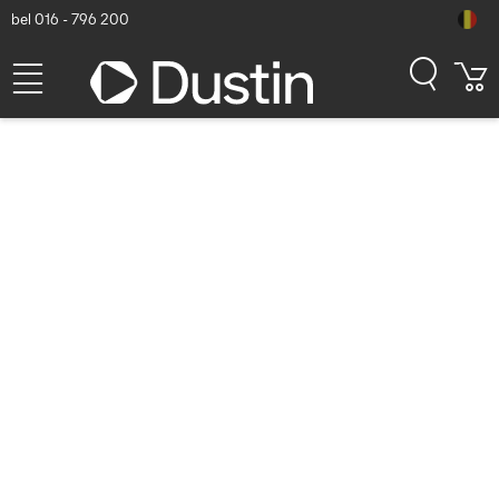
bel 016 - 796 200
RAM Mounts GDS Uni-Conn
Charging Dock with Key-
Locking (Rechts) - 2-Hole
AMPS Pattern - USB-C
Connector - Screw Set -
Zwart
Dustin artikelnummer: P000923159 | Productcode: RAM-GDS-
DOCKLR-U1CPU | EAN/UPC: 0793442021060
124,30